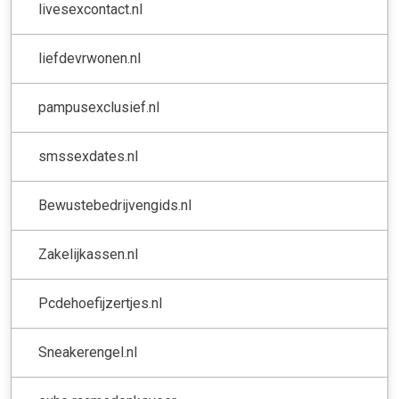
livesexcontact.nl
liefdevrwonen.nl
pampusexclusief.nl
smssexdates.nl
Bewustebedrijvengids.nl
Zakelijkassen.nl
Pcdehoefijzertjes.nl
Sneakerengel.nl