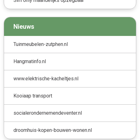
Sim only maandelijks opzegbaar
Nieuws
Tuinmeubelen-zutphen.nl
Hangmatinfo.nl
www.elektrische-kacheltjes.nl
Kooiaap transport
socialerondernemendeventer.nl
droomhuis-kopen-bouwen-wonen.nl