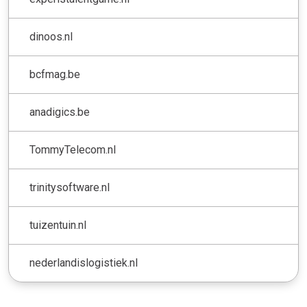
dinoos.nl
bcfmag.be
anadigics.be
TommyTelecom.nl
trinitysoftware.nl
tuizentuin.nl
nederlandislogistiek.nl